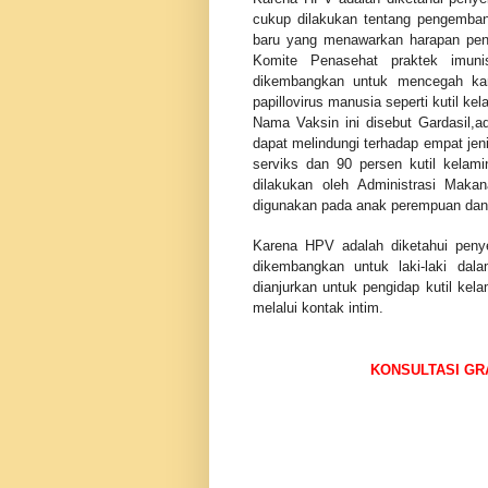
cukup dilakukan tentang pengemb
baru yang menawarkan harapan pen
Komite Penasehat praktek imun
dikembangkan untuk mencegah kan
papillovirus manusia seperti kutil ke
Nama
Vaksin ini disebut Gardasil,ad
dapat melindungi terhadap empat j
serviks dan 90 persen kutil kelam
dilakukan oleh Administrasi Maka
digunakan pada anak perempuan dan 
Karena HPV adalah diketahui peny
dikembangkan untuk laki-laki dal
dianjurkan untuk pengidap kutil kel
melalui kontak intim.
KONSULTASI GRATI
0851 3040 686
PIN BB 7