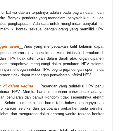
ahui bahwa daerah terjadinya adalah pada bagian dalam dan
nita. Banyak penderita yang mengalami penyakit kutil ini juga
ses penghapusan. Ada cara untuk menghindari penyakit ini,
 memiliki kontak seksual dengan orang yang memiliki HPV
.
ngger ayam
__
Virus yang menyebabkan kutil kelamin dapat
ngsung selama aktivitas seksual. Virus ini tidak ditemukan di
, dan HPV tidak ditemukan dalam darah atau organ dipanen
ondom tampaknya mengurangi risiko penularan HPV selama
enuhnya mencegah infeksi HPV, begitu juga dengan spermisida
hormon tidak dapat mencegah penyebaran infeksi HPV.
h di dalam vagina
__ Pasangan yang terinfeksi HPV perlu
enyebaran HPV. Mereka harus memahami bahwa tidak adanya
nan penularan dan bahwa kondom tidak sepenuhnya efektif
i.
Selain itu mereka juga harus tahu bahwa
pentingnya pap
ko kanker serviks dan perubahan prekanker pada serviks,
iobati dan mengurangi risiko seorang wanita terkena kanker
ab kutil kelamin / jengger ayam, telah ada penelitian yang