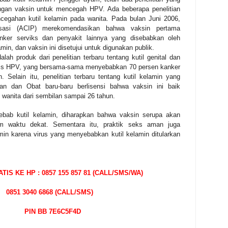
angan vaksin untuk mencegah HPV.
Ada beberapa penelitian
cegahan kutil kelamin pada wanita.
Pada bulan Juni 2006,
isasi (ACIP) merekomendasikan bahwa vaksin pertama
ker serviks dan penyakit lainnya yang disebabkan oleh
lamin, dan vaksin ini disetujui untuk digunakan publik.
alah produk dari penelitian terbaru tentang kutil genital dan
enis HPV, yang bersama-sama menyebabkan 70 persen kanker
in.
Selain itu, penelitian terbaru tentang kutil kelamin yang
nan dan Obat baru-baru berlisensi bahwa vaksin ini baik
wanita dari sembilan sampai 26 tahun.
ebab kutil kelamin, diharapkan bahwa vaksin serupa akan
am waktu dekat. Sementara itu, praktik seks aman juga
amin karena virus yang menyebabkan kutil kelamin ditularkan
S KE HP : 0857 155 857 81 (CALL/SMS/WA)
8 (CALL/SMS)
E6C5F4D