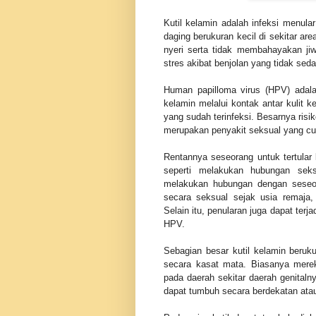
Kutil kelamin adalah infeksi menula
daging berukuran kecil di sekitar ar
nyeri serta tidak membahayakan jiw
stres akibat benjolan yang tidak sed
Human papilloma virus (HPV) adalah
kelamin melalui kontak antar kulit 
yang sudah terinfeksi. Besarnya risik
merupakan penyakit seksual yang cu
Rentannya seseorang untuk tertular k
seperti melakukan hubungan seks
melakukan hubungan dengan seseora
secara seksual sejak usia remaja,
Selain itu, penularan juga dapat terja
HPV.
Sebagian besar kutil kelamin berukur
secara kasat mata. Biasanya merek
pada daerah sekitar daerah genitalny
dapat tumbuh secara berdekatan ata