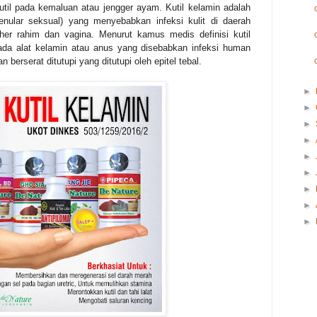
kutil pada kemaluan atau jengger ayam. Kutil kelamin adalah
nular seksual) yang menyebabkan infeksi kulit di daerah
eher rahim dan vagina. Menurut kamus medis definisi kutil
ada alat kelamin atau anus yang disebabkan infeksi human
gan berserat ditutupi yang ditutupi oleh epitel tebal.
►
►
►
►
►
►
►
►
►