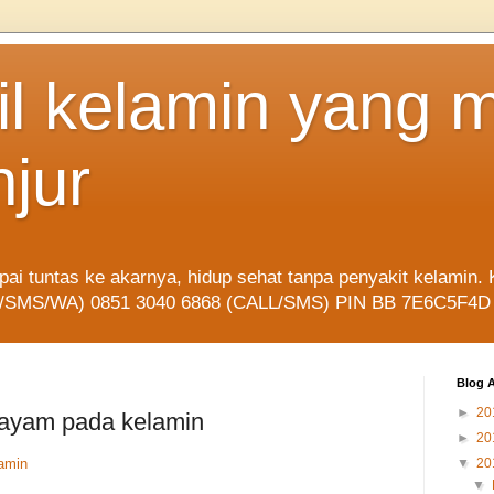
til kelamin yang 
jur
mpai tuntas ke akarnya, hidup sehat tanpa penyakit kelam
LL/SMS/WA) 0851 3040 6868 (CALL/SMS) PIN BB 7E6C5F4D
Blog A
►
20
 ayam pada kelamin
►
20
lamin
▼
20
▼