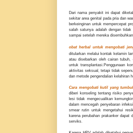
Dari nama penyakit ini dapat diket
sekitar area genital pada pria dan wa
berkeinginan untuk mempercepat pro
salah satunya adalah dengan tidak
sampai setelah mereka disembuhkan
obat herbal untuk mengobati je
ditularkan melalui kontak kelamin la
atau disebarkan oleh cairan tubuh
untuk transplantasi.Penggunaan k
aktivitas seksual, tetapi tidak sep
dan metode pengendalian kelahiran 
Cara mengobati kutil yang tumbu
diberi konseling tentang risiko p
lesi tidak mengecualikan kemungki
dalam mencegah penyebaran infeks
smear rutin untuk mengetahui resi
karena perubahan prakanker dapat d
serviks.
Karena HPV adalah diketahui penyeb