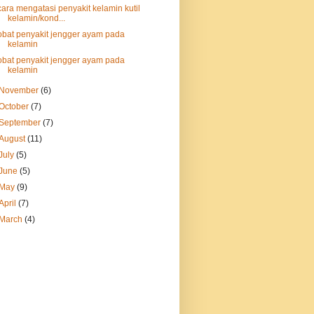
cara mengatasi penyakit kelamin kutil
kelamin/kond...
obat penyakit jengger ayam pada
kelamin
obat penyakit jengger ayam pada
kelamin
November
(6)
October
(7)
September
(7)
August
(11)
July
(5)
June
(5)
May
(9)
April
(7)
March
(4)