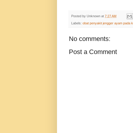
Posted by
Unknown
at
7:27 AM
Labels:
obat penyakit jengger ayam pada 
No comments:
Post a Comment