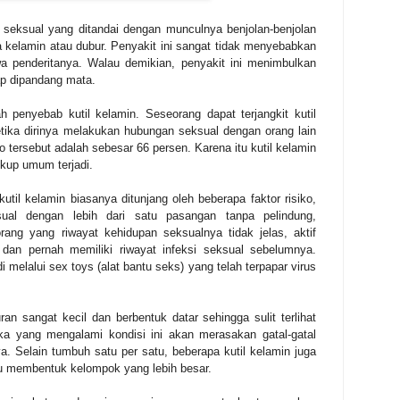
r seksual yang ditandai dengan munculnya benjolan-benjolan
ea kelamin atau dubur. Penyakit ini sangat tidak menyebabkan
a penderitanya. Walau demikian, penyakit ini menimbulkan
ap dipandang mata.
 penyebab kutil kelamin. Seseorang dapat terjangkit kutil
ketika dirinya melakukan hubungan seksual dengan orang lain
o tersebut adalah sebesar 66 persen. Karena itu kutil kelamin
kup umum terjadi.
util kelamin biasanya ditunjang oleh beberapa faktor risiko,
ual dengan lebih dari satu pasangan tanpa pelindung,
ng yang riwayat kehidupan seksualnya tidak jelas, aktif
 dan pernah memiliki riwayat infeksi seksual sebelumnya.
di melalui sex toys (alat bantu seks) yang telah terpapar virus
an sangat kecil dan berbentuk datar sehingga sulit terlihat
a yang mengalami kondisi ini akan merasakan gatal-gatal
a. Selain tumbuh satu per satu, beberapa kutil kelamin juga
u membentuk kelompok yang lebih besar.