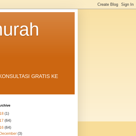
murah
in. KONSULTASI GRATIS KE
rchive
18
(1)
17
(64)
16
(64)
December
(3)