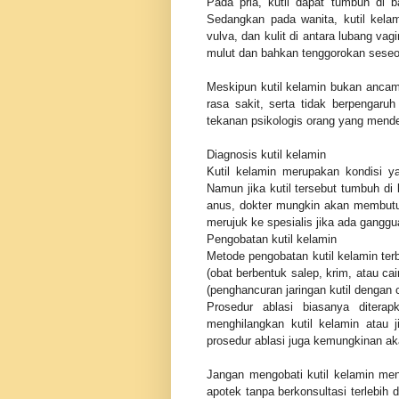
Pada pria, kutil dapat tumbuh di b
Sedangkan pada wanita, kutil kelam
vulva, dan kulit di antara lubang va
mulut dan bahkan tenggorokan seseo
Meskipun kutil kelamin bukan anca
rasa sakit, serta tidak berpengaru
tekanan psikologis orang yang mende
Diagnosis kutil kelamin
Kutil kelamin merupakan kondisi y
Namun jika kutil tersebut tumbuh di b
anus, dokter mungkin akan membutu
merujuk ke spesialis jika ada ganggua
Pengobatan kutil kelamin
Metode pengobatan kutil kelamin terb
(obat berbentuk salep, krim, atau c
(penghancuran jaringan kutil dengan 
Prosedur ablasi biasanya diterap
menghilangkan kutil kelamin atau j
prosedur ablasi juga kemungkinan aka
Jangan mengobati kutil kelamin men
apotek tanpa berkonsultasi terlebi