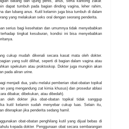
agian batang dan ujung penis, anus, serta kantong zakar.
in dapat tumbuh pada bagian dinding vagina, leher rahim,
gina dan lubang anus. Kutil kelamin juga bisa tumbuh di dalam
rang yang melakukan seks oral dengan seorang penderita.
man serius bagi kesehatan dan umumnya tidak menyebabkan
h terhadap tingkat kesuburan, kondisi ini bisa menyebabkan
ritanya.
ang cukup mudah dikenali secara kasat mata oleh dokter.
agian yang sulit dilihat, seperti di bagian dalam vagina atau
hkan spekulum atau proktoskop. Dokter juga mungkin akan
n pada aliran urine.
agi menjadi dua, yaitu melalui pemberian obat-obatan topikal
airan yang mengandung zat kimia khusus) dan prosedur ablasi
cara dibakar, dibekukan, atau dibedah).
kan oleh dokter jika obat-obatan topikal tidak sanggup
ika kutil kelamin sudah menyebar cukup luas. Selain itu,
n diterapkan jika penderita sedang hamil.
ggunakan obat-obatan penghilang kutil yang dijual bebas di
h dahulu kepada dokter. Penggunaan obat secara sembarangan